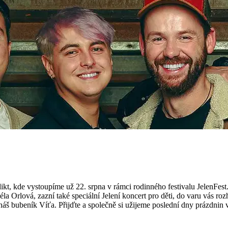
t, kde vystoupíme už 22. srpna v rámci rodinného festivalu JelenFest.
éla Orlová, zazní také speciální Jelení koncert pro děti, do varu vás r
 náš bubeník Víťa. Přijďte a společně si užijeme poslední dny prázdnin 