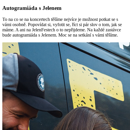
Autogramiáda s Jelenem
To na co se na koncertech těšíme nejvíce je možnost potkat se s
vámi osobně. Popovídat si, vyfotit se, říct si pár slov o tom, jak se
máme. A ani na JelenFestech o to nepřijdeme. Na každé zastávce
bude autogramiáda s Jelenem. Moc se na setkání s vámi těšíme.