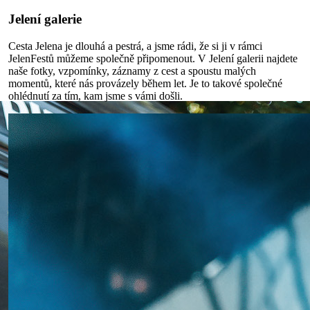
Jelení galerie
Cesta Jelena je dlouhá a pestrá, a jsme rádi, že si ji v rámci
JelenFestů můžeme společně připomenout. V Jelení galerii najdete
naše fotky, vzpomínky, záznamy z cest a spoustu malých
momentů, které nás provázely během let. Je to takové společné
ohlédnutí za tím, kam jsme s vámi došli.