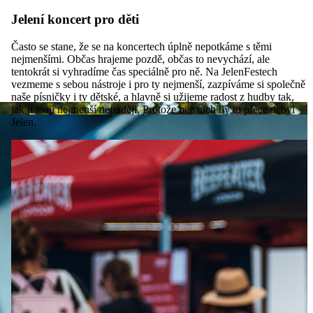
Jelení koncert pro děti
Často se stane, že se na koncertech úplně nepotkáme s těmi
nejmenšími. Občas hrajeme pozdě, občas to nevychází, ale
tentokrát si vyhradíme čas speciálně pro ně. Na JelenFestech
vezmeme s sebou nástroje i pro ty nejmenší, zazpíváme si společně
naše písničky i ty dětské, a hlavně si užijeme radost z hudby tak,
jak ji mají nejmenší nejraději. Protože bez nich by to přece nebyl
Jelen.